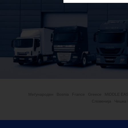
Меѓународен
Bosnia
France
Greece
MIDDLE EA
Словенија
Чешка 