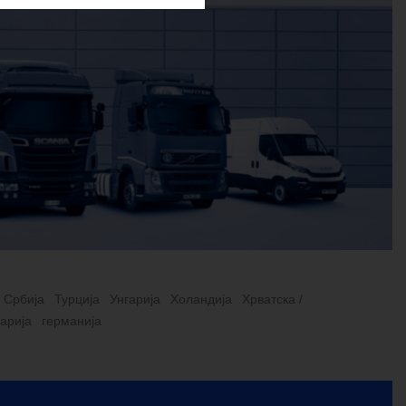
Србија
Турција
Унгарија
Холандија
Хрватска /
гарија
германија