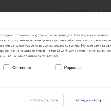
NORTH MAC
ЛТАТИ ОД ПРЕБАРУВАЊЕТО
PRODUCTS
ДИЛЕР ЛОКАТ
езбедиме оптимално искуство со веб-страницата. Ова вклучува колачиња 
за контролирање на нашите цели за деловно работење, како и колачиња ш
ања или за прикажување на персонализирана содржина. Можете сами да одл
 врз основа на вашите поставки, не можат да бидат достапни сите функцио
ации во нашата политика за приватност.
возило
Статистика
Маркетинг
тати од пребарувањето
возило
отфрли_ги_сите
потврди избор