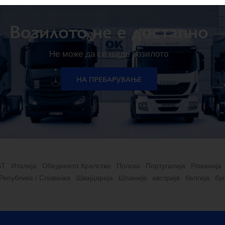
Возилото не е достапно
Не може да се најде возилото
НА ПРЕБАРУВАЊЕ
ST
Италија
Обединето Кралство
Полска
Португалија
Романија
Република / Словачка
Швајцарија
Шпанија
австрија
белгија
бу