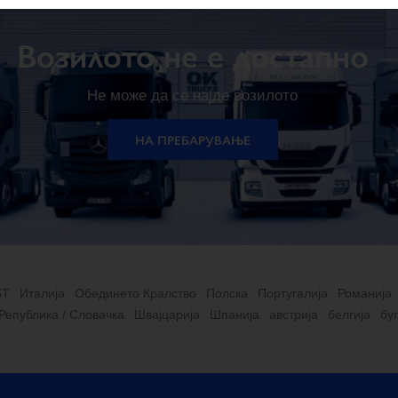
Возилото не е достапно
Не може да се најде возилото
НА ПРЕБАРУВАЊЕ
ST
Италија
Обединето Кралство
Полска
Португалија
Романија
Република / Словачка
Швајцарија
Шпанија
австрија
белгија
бу