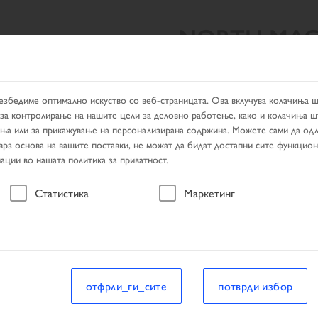
NORTH MAC
ЛТАТИ ОД ПРЕБАРУВАЊЕТО
PRODUCTS
ДИЛЕР ЛОКАТ
езбедиме оптимално искуство со веб-страницата. Ова вклучува колачиња 
за контролирање на нашите цели за деловно работење, како и колачиња ш
ања или за прикажување на персонализирана содржина. Можете сами да одл
 врз основа на вашите поставки, не можат да бидат достапни сите функцио
ации во нашата политика за приватност.
возило
Статистика
Маркетинг
возило
отфрли_ги_сите
потврди избор