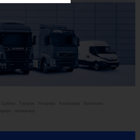
Србија
Турција
Унгарија
Холандија
Хрватска /
гарија
германија