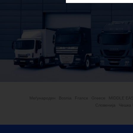
Меѓународен
Bosnia
France
Greece
MIDDLE EA
Словенија
Чешка 