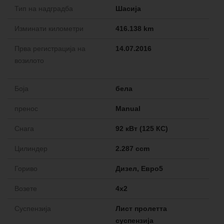
Тип на надградба
Шасија
Изминати километри
416.138 km
Прва регистрација на
14.07.2016
возилото
Боја
бела
пренос
Manual
Снага
92 кВт (125 КС)
Цилиндер
2.287 ccm
Гориво
Дизел, Евро5
Возете
4x2
Cуспензија
Лист пролетта
суспензија