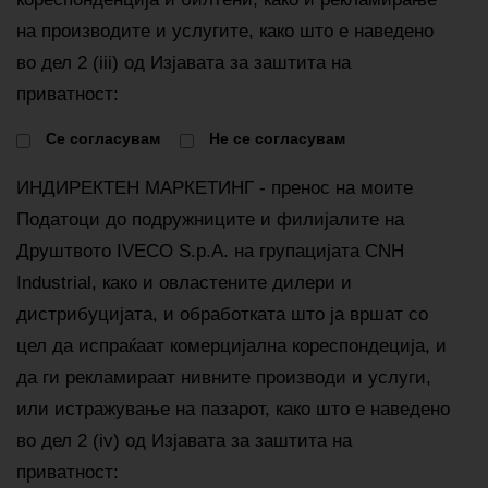
на производите и услугите, како што е наведено
во дел 2 (iii) од Изјавата за заштита на
приватност:
Cе согласувам
Не се согласувам
ИНДИРЕКТЕН МАРКЕТИНГ - пренос на моите
Податоци до подружниците и филијалите на
Друштвото IVECO S.p.A. на групацијата CNH
Industrial, како и овластените дилери и
дистрибуцијата, и обработката што ја вршат со
цел да испраќаат комерцијална кореспондеција, и
да ги рекламираат нивните производи и услуги,
или истражување на пазарот, како што е наведено
во дел 2 (iv) од Изјавата за заштита на
приватност: