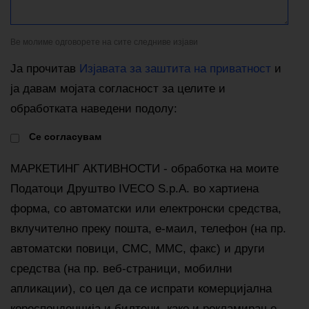
Ве молиме одговорете на сите следниве изјави
Ја прочитав
Изјавата за заштита на приватност
и
ја давам мојата согласност за целите и
обработката наведени подолу:
Cе согласувам
МАРКЕТИНГ АКТИВНОСТИ - обработка на моите
Податоци Друштво IVECO S.p.A. во хартиена
форма, со автоматски или електронски средства,
вклучително преку пошта, е-маил, телефон (на пр.
автоматски повици, СМС, ММС, факс) и други
средства (на пр. веб-страници, мобилни
апликации), со цел да се испрати комерцијална
кореспонденција и билтени, како и рекламирање