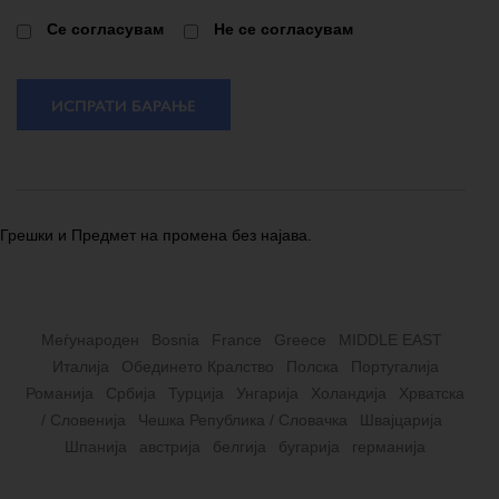
Cе согласувам
Не се согласувам
ИСПРАТИ БАРАЊЕ
Грешки и Предмет на промена без најава.
Меѓународен
Bosnia
France
Greece
MIDDLE EAST
Италија
Обединето Кралство
Полска
Португалија
Романија
Србија
Турција
Унгарија
Холандија
Хрватска
/ Словенија
Чешка Република / Словачка
Швајцарија
Шпанија
австрија
белгија
бугарија
германија