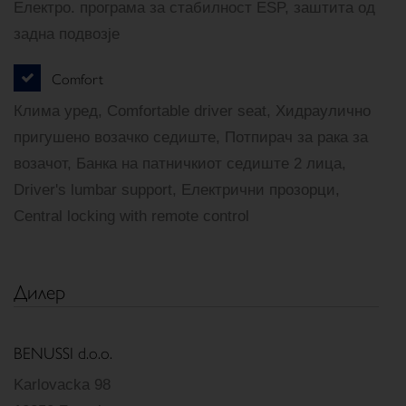
Електро. програма за стабилност ESP, заштита од
задна подвозје
Comfort
Клима уред, Comfortable driver seat, Хидраулично
пригушено возачко седиште, Потпирач за рака за
возачот, Банка на патничкиот седиште 2 лица,
Driver's lumbar support, Електрични прозорци,
Central locking with remote control
Дилер
BENUSSI d.o.o.
Karlovacka 98