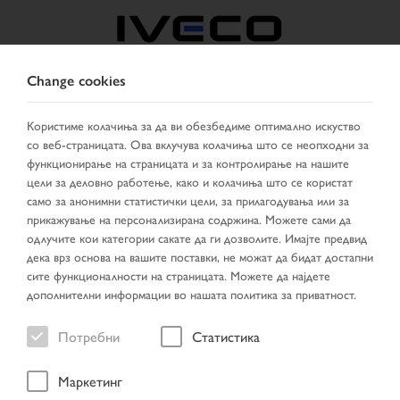
Change cookies
NORTH MACEDONIA
Користиме колачиња за да ви обезбедиме оптимално искуство
со веб-страницата. Ова вклучува колачиња што се неопходни за
ИЗБЕРИ ДРЖАВА
СМЕНИ ЈАЗИК
функционирање на страницата и за контролирање на нашите
цели за деловно работење, како и колачиња што се користат
Toggle
само за анонимни статистички цели, за прилагодувања или за
MENU
navigation
прикажување на персонализирана содржина. Можете сами да
одлучите кои категории сакате да ги дозволите. Имајте предвид
дека врз основа на вашите поставки, не можат да бидат достапни
сите функционалности на страницата. Можете да најдете
возило
дополнителни информации во нашата политика за приватност.
Потребни
Статистика
Маркетинг
Прва страница
Пребарување на возила