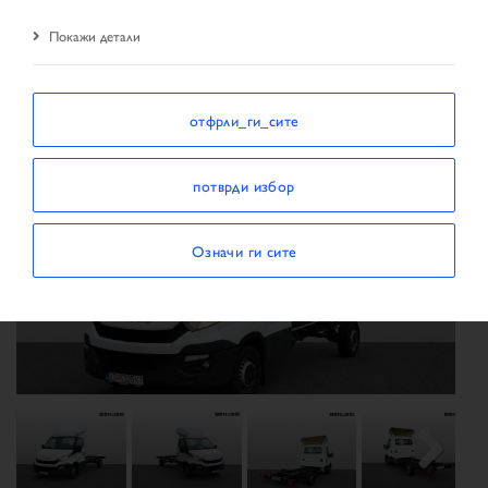
резултати од пребарувањето
возило
Покажи детали
отфрли_ги_сите
потврди избор
Означи ги сите
Previous
Next
Next