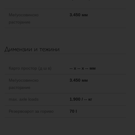
Меѓуосовинско
3.450 мм
растојание
Димензии и тежини
Карго простор (д ш в)
-- x -- x -- мм
Меѓуосовинско
3.450 мм
растојание
max. axle loads
1.900 / -- кг
Резервоарот за гориво
70 l