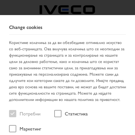
Change cookies
NORTH MACEDONIA
Користиме колачиња за да ви обезбедиме оптимално искуство
со веб-страницата. Ова вклучува колачиња што се неопходни за
ИЗБЕРИ ДРЖАВА
СМЕНИ ЈАЗИК
функционирање на страницата и за контролирање на нашите
цели за деловно работење, како и колачиња што се користат
Toggle
само за анонимни статистички цели, за прилагодувања или за
MENU
navigation
прикажување на персонализирана содржина. Можете сами да
одлучите кои категории сакате да ги дозволите. Имајте предвид
дека врз основа на вашите поставки, не можат да бидат достапни
сите функционалности на страницата. Можете да најдете
резултати од
дополнителни информации во нашата политика за приватност.
пребарувањето
Потребни
Статистика
Маркетинг