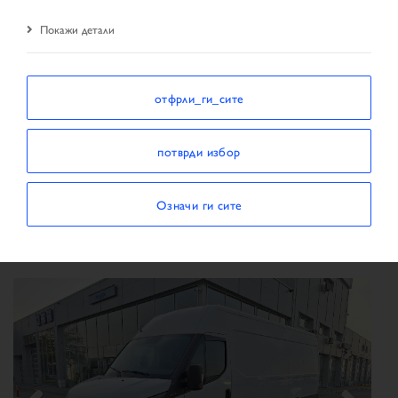
Прва страница
Пребарување на возила
Покажи детали
резултати од пребарувањето
отфрли_ги_сите
ПОДРЕДИ СПОРЕД
потврди избор
Означи ги сите
Прикажи / скриј филтри
SHOWING 59 VEHICLES
×
Тип на возило:
Daily