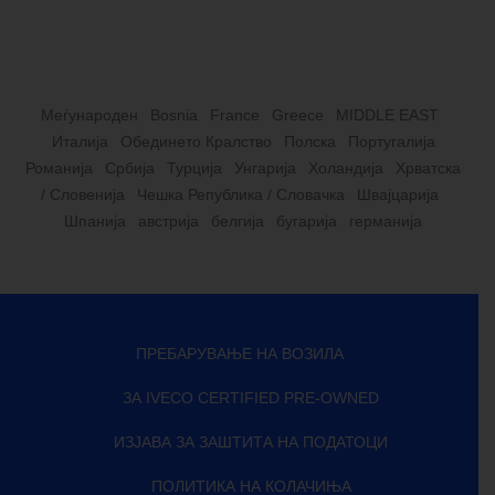
Меѓународен
Bosnia
France
Greece
MIDDLE EAST
Италија
Обединето Кралство
Полска
Португалија
Романија
Србија
Турција
Унгарија
Холандија
Хрватска
/ Словенија
Чешка Република / Словачка
Швајцарија
Шпанија
австрија
белгија
бугарија
германија
ПРЕБАРУВАЊЕ НА ВОЗИЛА
ЗА IVECO CERTIFIED PRE-OWNED
ИЗЈАВА ЗА ЗАШТИТА НА ПОДАТОЦИ
ПОЛИТИКА НА КОЛАЧИЊА