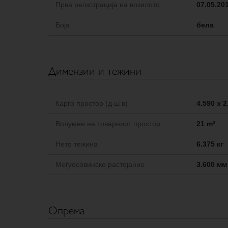
Прва регистрација на возилото
07.05.20
Боја
бела
Димензии и тежини
Карго простор (д ш в)
4.590 x 2
Волумен на товарниот простор
21 m³
Нето тежина
6.375 кг
Меѓуосовинско растојание
3.600 мм
Опрема