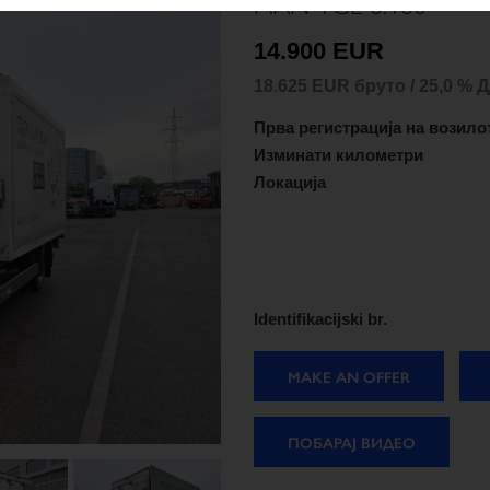
MAN TGL 8.180
14.900 EUR
18.625 EUR бруто / 25,0 % 
Прва регистрација на возило
Изминати километри
Локација
Identifikacijski br.
MAKE AN OFFER
ПОБАРАЈ ВИДЕО