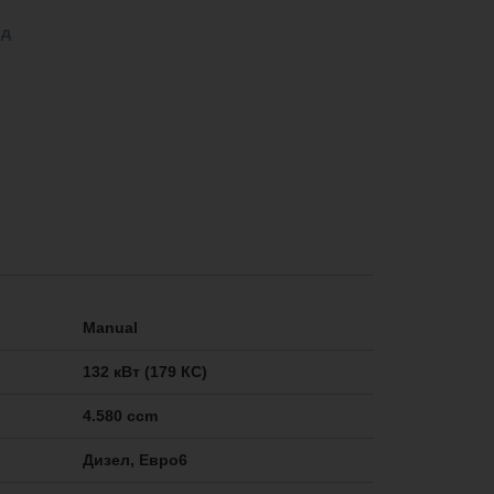
од
Manual
132 кВт (179 КС)
4.580 ccm
Дизел, Евро6