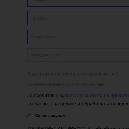
Македонија (MK)
Задолжителни полиња се означени со *.
Ве молиме одговорете на сите следниве изјави
Ја прочитав
Изјавата за заштита на приватн
согласност за целите и обработката наведе
Cе согласувам
МАРКЕТИНГ АКТИВНОСТИ - обработка на м