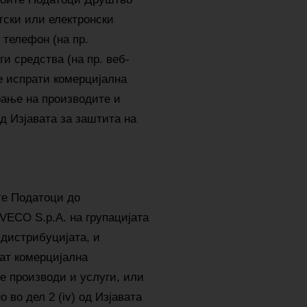
тски или електронски
 телефон (на пр.
и средства (на пр. веб-
е испрати комерцијална
рање на производите и
 од Изјавата за заштита на
е Податоци до
VECO S.p.A. на групацијата
 дистрибуцијата, и
аат комерцијална
е производи и услуги, или
 во дел 2 (iv) од Изјавата