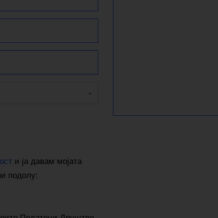
ост
и ја давам мојата
ни подолу:
оите Податоци Друштво