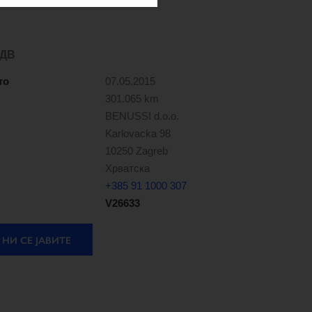
ДДВ
то
07.05.2015
301.065 km
BENUSSI d.o.o.
Karlovacka 98
10250 Zagreb
Хрватска
+385 91 1000 307
V26633
НИ СЕ ЈАВИТЕ