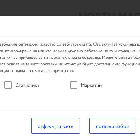
NORTH MAC
ЛТАТИ ОД ПРЕБАРУВАЊЕТО
PRODUCTS
ДИЛЕР ЛОКАТ
езбедиме оптимално искуство со веб-страницата. Ова вклучува колачиња 
за контролирање на нашите цели за деловно работење, како и колачиња ш
ања или за прикажување на персонализирана содржина. Можете сами да одл
 врз основа на вашите поставки, не можат да бидат достапни сите функцио
ации во нашата политика за приватност.
возило
Статистика
Маркетинг
возило
отфрли_ги_сите
потврди избор