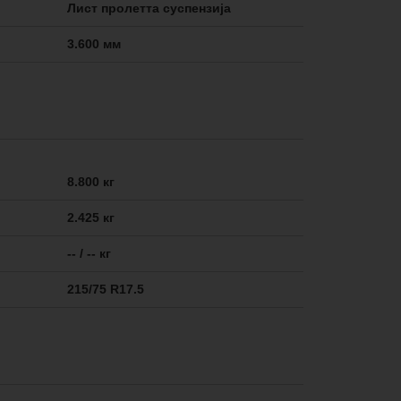
Лист пролетта суспензија
3.600 мм
8.800 кг
2.425 кг
-- / -- кг
215/75 R17.5