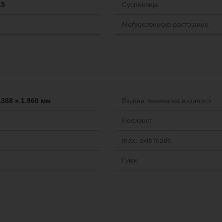
15
Cуспензија
Меѓуосовинско растојание
.368 x 1.960 мм
Вкупна тежина на возилото
Носивост
max. axle loads
Гуми