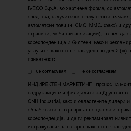
IVECO S.p.A. во хартиена форма, со автома
средства, вклучително преку пошта, е-маил,
автоматски повици, СМС, ММС, факс) и друг
страници, мобилни апликации), со цел да с
кореспонденција и билтени, како и реклами
услугите, како што е наведено во дел 2 (iii)
приватност:
Cе согласувам
Не се согласувам
ИНДИРЕКТЕН МАРКЕТИНГ - пренос на моит
подружниците и филијалите на Друштвото I
CNH Industrial, како и овластените дилери и
обработката што ја вршат со цел да испраќ
кореспондеција, и да ги рекламираат нивнит
истражување на пазарот, како што е наведено