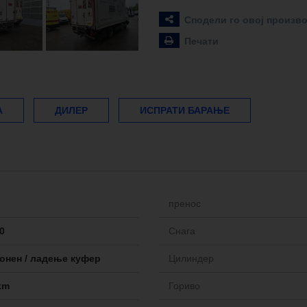
Сподели го овој произв
Печати
А
ДИЛЕР
ИСПРАТИ БАРАЊЕ
пренос
0
Снага
онен / ладење куфер
Цилиндер
km
Гориво