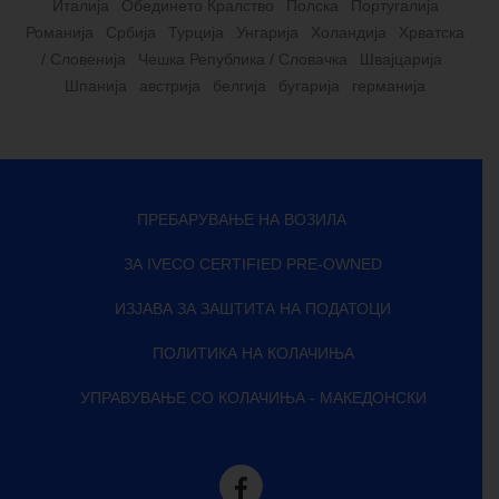
Италија
Обединето Кралство
Полска
Португалија
Романија
Србија
Турција
Унгарија
Холандија
Хрватска
/ Словенија
Чешка Република / Словачка
Швајцарија
Шпанија
австрија
белгија
бугарија
германија
ПРЕБАРУВАЊЕ НА ВОЗИЛА
ЗА IVECO CERTIFIED PRE-OWNED
ИЗЈАВА ЗА ЗАШТИТА НА ПОДАТОЦИ
ПОЛИТИКА НА КОЛАЧИЊА
УПРАВУВАЊЕ СО КОЛАЧИЊА - МАКЕДОНСКИ