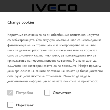
Change cookies
NORTH MACEDONIA
Користиме колачиња за да ви обезбедиме оптимално искуство
со веб-страницата. Ова вклучува колачиња што се неопходни за
ИЗБЕРИ ДРЖАВА
СМЕНИ ЈАЗИК
функционирање на страницата и за контролирање на нашите
цели за деловно работење, како и колачиња што се користат
Toggle
само за анонимни статистички цели, за прилагодувања или за
MENU
navigation
прикажување на персонализирана содржина. Можете сами да
одлучите кои категории сакате да ги дозволите. Имајте предвид
дека врз основа на вашите поставки, не можат да бидат достапни
сите функционалности на страницата. Можете да најдете
возило
дополнителни информации во нашата политика за приватност.
Потребни
Статистика
Маркетинг
Прва страница
НОВОПРИСТИГНАТИ ВОЗИЛА
возило