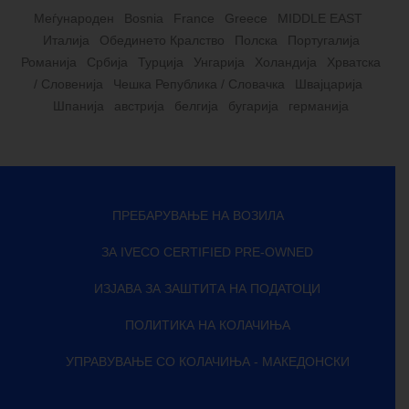
Меѓународен
Bosnia
France
Greece
MIDDLE EAST
Италија
Обединето Кралство
Полска
Португалија
Романија
Србија
Турција
Унгарија
Холандија
Хрватска
/ Словенија
Чешка Република / Словачка
Швајцарија
Шпанија
австрија
белгија
бугарија
германија
ПРЕБАРУВАЊЕ НА ВОЗИЛА
ЗА IVECO CERTIFIED PRE-OWNED
ИЗЈАВА ЗА ЗАШТИТА НА ПОДАТОЦИ
ПОЛИТИКА НА КОЛАЧИЊА
УПРАВУВАЊЕ СО КОЛАЧИЊА - МАКЕДОНСКИ