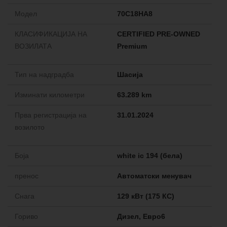
Модел
70C18HA8
КЛАСИФИКАЦИЈА НА
CERTIFIED PRE-OWNED
ВОЗИЛАТА
Premium
Тип на надградба
Шасија
Изминати километри
63.289 km
Прва регистрација на
31.01.2024
возилото
Боја
white ic 194 (бела)
пренос
Aвтоматски менувач
Снага
129 кВт (175 КС)
Гориво
Дизел, Евро6