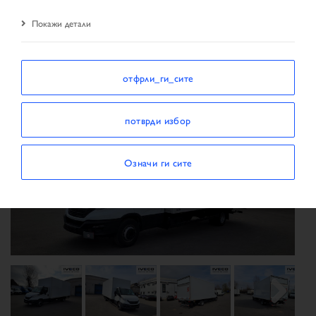
резултати од пребарувањето
возило
Покажи детали
отфрли_ги_сите
потврди избор
Означи ги сите
Previous
Next
Next