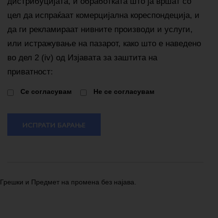
дистрибуцијата, и обработката што ја вршат со
цел да испраќаат комерцијална кореспондеција, и
да ги рекламираат нивните производи и услуги,
или истражување на пазарот, како што е наведено
во дел 2 (iv) од Изјавата за заштита на
приватност:
Cе согласувам
Не се согласувам
ИСПРАТИ БАРАЊЕ
Грешки и Предмет на промена без најава.