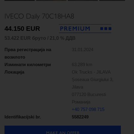
IVECO Daily 70C18HA8
44.150 EUR
53.422 EUR бруто / 21,0 % ДДВ
Прва регистрација на
31.01.2024
возилото
Изминати километри
63.289 km
Локација
Ok Trucks - JILAVA
Șoseaua Giurgiului 3,
Jilava
077120 Bucuresti
Романија
+40 757 098 715
Identifikacijski br.
5582249
MAKE AN OFFER