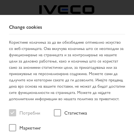
Change cookies
NORTH MACEDONIA
Користиме колачиња за да ви обезбедиме оптимално искуство
со веб-страницата. Ова вклучува колачиња што се неопходни за
ИЗБЕРИ ДРЖАВА
СМЕНИ ЈАЗИК
функционирање на страницата и за контролирање на нашите
цели за деловно работење, како и колачиња што се користат
Toggle
само за анонимни статистички цели, за прилагодувања или за
MENU
navigation
прикажување на персонализирана содржина. Можете сами да
одлучите кои категории сакате да ги дозволите. Имајте предвид
дека врз основа на вашите поставки, не можат да бидат достапни
сите функционалности на страницата. Можете да најдете
возило
дополнителни информации во нашата политика за приватност.
Потребни
Статистика
Маркетинг
Прва страница
Пребарување на возила