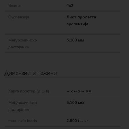
Возете
4x2
Cуспензија
Лист пролетта
суспензија
Меѓуосовинско
5.100 мм
растојание
Димензии и тежини
Карго простор (д ш в)
-- x -- x -- мм
Меѓуосовинско
5.100 мм
растојание
max. axle loads
2.500 / -- кг