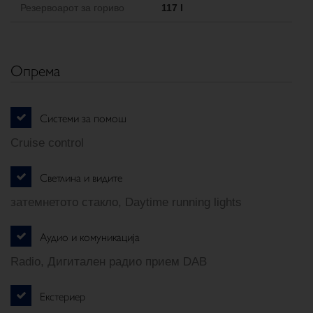
Резервоарот за гориво
117 l
Опрема
Системи за помош
Cruise control
Светлина и видите
затемнетото стакло, Daytime running lights
Аудио и комуникација
Radio, Дигитален радио прием DAB
Екстериер