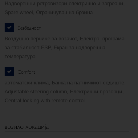
Надворешни ретровизори електрично и загреани,
Spare wheel, Ограничувач на брзина
Безбедност
Воздушно перниче за возачот, Електро. програма
за стабилност ESP, Екран за надворешна
температура
Comfort
автоматски клима, Банка на патничкиот седиште,
Adjustable steering column, Електрични прозорци,
Central locking with remote control
возило локација