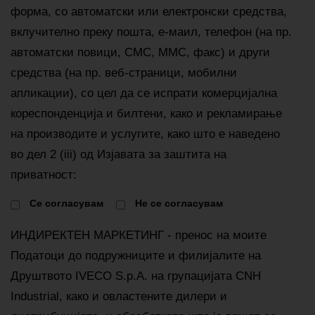
форма, со автоматски или електронски средства,
вклучително преку пошта, е-маил, телефон (на пр.
автоматски повици, СМС, ММС, факс) и други
средства (на пр. веб-страници, мобилни
апликации), со цел да се испрати комерцијална
кореспонденција и билтени, како и рекламирање
на производите и услугите, како што е наведено
во дел 2 (iii) од Изјавата за заштита на
приватност:
Cе согласувам
Не се согласувам
ИНДИРЕКТЕН МАРКЕТИНГ - пренос на моите
Податоци до подружниците и филијалите на
Друштвото IVECO S.p.A. на групацијата CNH
Industrial, како и овластените дилери и