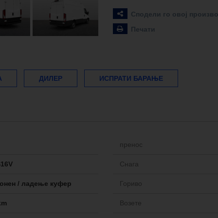
Сподели го овој произв
Печати
А
ДИЛЕР
ИСПРАТИ БАРАЊЕ
пренос
S16V
Снага
онен / ладење куфер
Гориво
km
Возете