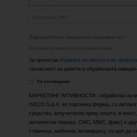
Македонија (MK)
Задолжителни полиња се означени со *.
Ве молиме одговорете на сите следниве изјави
Ја прочитав
Изјавата за заштита на приватн
согласност за целите и обработката наведе
Cе согласувам
МАРКЕТИНГ АКТИВНОСТИ - обработка на м
IVECO S.p.A. во хартиена форма, со автома
средства, вклучително преку пошта, е-маил,
автоматски повици, СМС, ММС, факс) и друг
страници, мобилни апликации), со цел да с