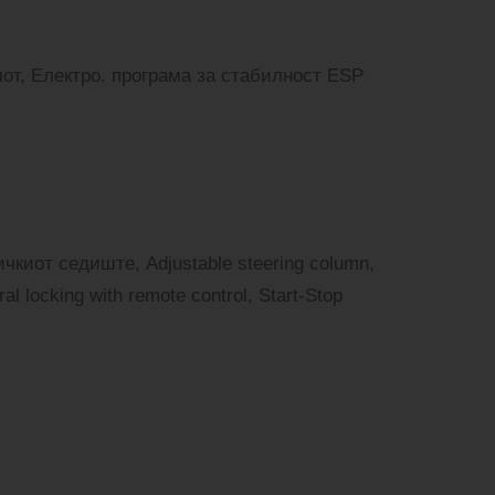
от, Електро. програма за стабилност ESP
чкиот седиште, Adjustable steering column,
l locking with remote control, Start-Stop