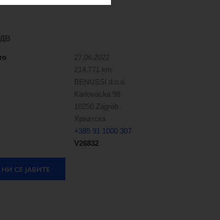
ДДВ
то
27.06.2022
214.771 km
BENUSSI d.o.o.
Karlovacka 98
10250 Zagreb
Хрватска
+385 91 1000 307
V26832
НИ СЕ ЈАВИТЕ