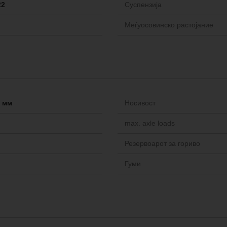
22
Cуспензија
Меѓуосовинско растојание
-- мм
Носивост
max. axle loads
Резервоарот за гориво
Гуми