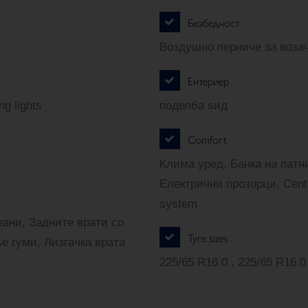
Безбедност
Воздушно перниче за возач
Ентериер
g lights
поделба ѕид
Comfort
Клима уред, Банка на патни
Електрични прозорци, Centra
system
ани, Задните врати со
Tyre sizes
е гуми, Лизгачка врата
225/65 R16.0 , 225/65 R16.0