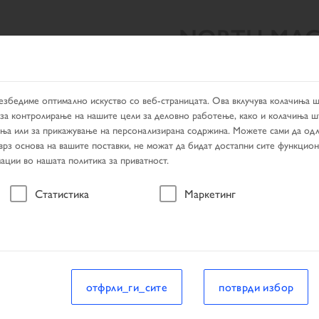
NORTH MAC
ЛТАТИ ОД ПРЕБАРУВАЊЕТО
PRODUCTS
ДИЛЕР ЛОКАТ
езбедиме оптимално искуство со веб-страницата. Ова вклучува колачиња 
за контролирање на нашите цели за деловно работење, како и колачиња ш
ања или за прикажување на персонализирана содржина. Можете сами да одл
 врз основа на вашите поставки, не можат да бидат достапни сите функцио
ации во нашата политика за приватност.
возило
Статистика
Маркетинг
возило
отфрли_ги_сите
потврди избор