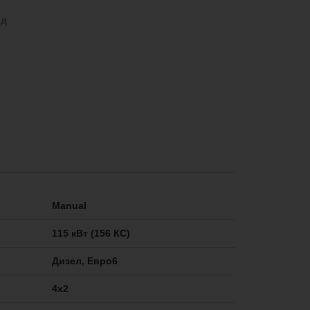
од
Manual
115 кВт (156 КС)
Дизел, Евро6
4x2