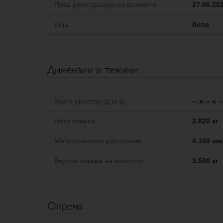
Прва регистрација на возилото
27.06.20
Боја
бела
Димензии и тежини
Карго простор (д ш в)
-- x -- x 
Нето тежина
2.820 кг
Меѓуосовинско растојание
4.100 мм
Вкупна тежина на возилото
3.500 кг
Опрема