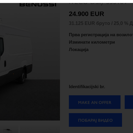
IVECO Daily 35S16V
24.900 EUR
31.125 EUR бруто / 25,0 % 
Прва регистрација на возило
Изминати километри
Локација
Identifikacijski br.
MAKE AN OFFER
ПОБАРАЈ ВИДЕО