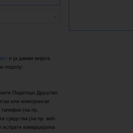
ост
и ја давам мојата
ни подолу:
оите Податоци Друштво
тски или електронски
 телефон (на пр.
и средства (на пр. веб-
е испрати комерцијална