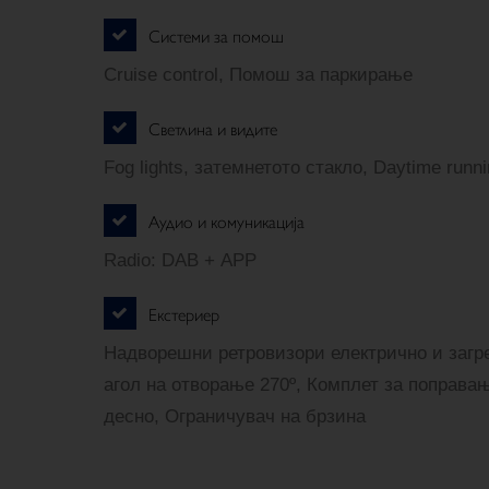
Системи за помош
Cruise control, Помош за паркирање
Светлина и видите
Fog lights, затемнетото стакло, Daytime runnin
Аудио и комуникација
Radio: DAB + APP
Екстериер
Надворешни ретровизори електрично и загре
агол на отворање 270º, Комплет за поправањ
десно, Ограничувач на брзина