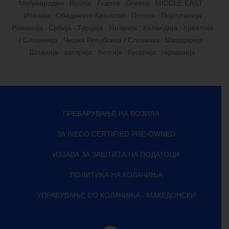
Меѓународен
Bosnia
France
Greece
MIDDLE EAST
Италија
Обединето Кралство
Полска
Португалија
Романија
Србија
Турција
Унгарија
Холандија
Хрватска
/ Словенија
Чешка Република / Словачка
Швајцарија
Шпанија
австрија
белгија
бугарија
германија
ПРЕБАРУВАЊЕ НА ВОЗИЛА
ЗА IVECO CERTIFIED PRE-OWNED
ИЗЈАВА ЗА ЗАШТИТА НА ПОДАТОЦИ
ПОЛИТИКА НА КОЛАЧИЊА
УПРАВУВАЊЕ СО КОЛАЧИЊА - МАКЕДОНСКИ