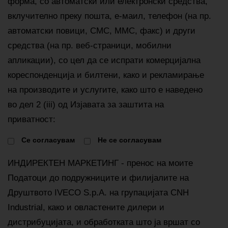
форма, со автоматски или електронски средства,
вклучително преку пошта, е-маил, телефон (на пр.
автоматски повици, СМС, ММС, факс) и други
средства (на пр. веб-страници, мобилни
апликации), со цел да се испрати комерцијална
кореспонденција и билтени, како и рекламирање
на производите и услугите, како што е наведено
во дел 2 (iii) од Изјавата за заштита на
приватност:
Cе согласувам
Не се согласувам
ИНДИРЕКТЕН МАРКЕТИНГ - пренос на моите
Податоци до подружниците и филијалите на
Друштвото IVECO S.p.A. на групацијата CNH
Industrial, како и овластените дилери и
дистрибуцијата, и обработката што ја вршат со