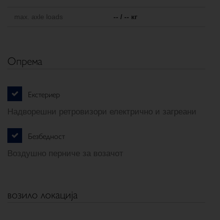
max. axle loads
-- / -- кг
Опрема
Екстериер
Надворешни ретровизори електрично и загреани
Безбедност
Воздушно перниче за возачот
возило локација