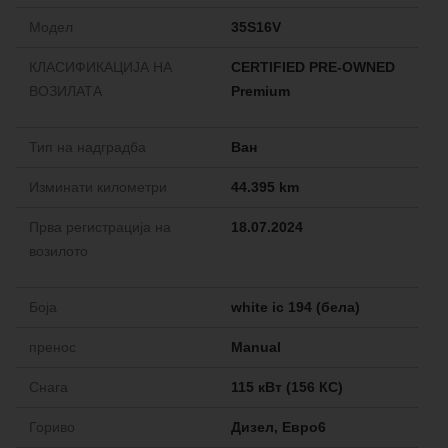
Модел
35S16V
КЛАСИФИКАЦИЈА НА
CERTIFIED PRE-OWNED
ВОЗИЛАТА
Premium
Тип на надградба
Ван
Изминати километри
44.395 km
Прва регистрација на
18.07.2024
возилото
Боја
white ic 194 (бела)
пренос
Manual
Снага
115 кВт (156 КС)
Гориво
Дизел, Евро6