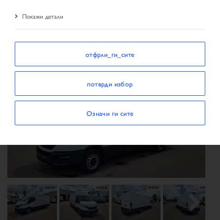
резултати од пребарувањето
возило
Покажи детали
отфрли_ги_сите
потврди избор
Означи ги сите
Previous
Next
Next