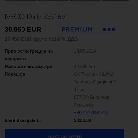
IVECO Daily 35S16V
30.950 EUR
37.450 EUR бруто / 21,0 % ДДВ
Прва регистрација на
18.07.2024
возилото
Изминати километри
44.395 km
Локација
Ok Trucks - JILAVA
Șoseaua Giurgiului 3,
Jilava
077120 Bucuresti
Романија
+40 757 098 715
Identifikacijski br.
5633538
MAKE AN OFFER