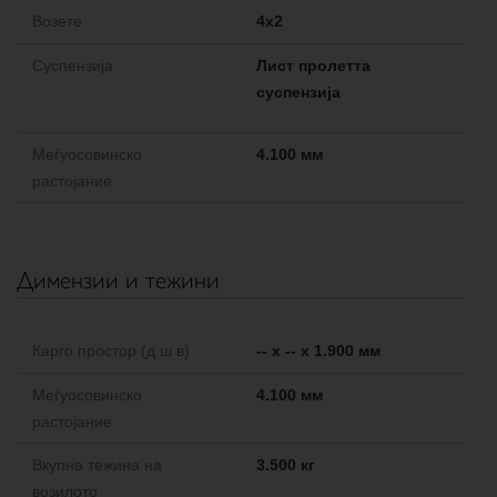
Возете
4x2
Cуспензија
Лист пролетта
суспензија
Меѓуосовинско
4.100 мм
растојание
Димензии и тежини
Карго простор (д ш в)
-- x -- x 1.900 мм
Меѓуосовинско
4.100 мм
растојание
Вкупна тежина на
3.500 кг
возилото