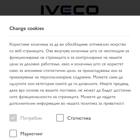
Change cookies
NORTH MACEDONIA
Користиме колачиња за да ви обезбедиме оптимално искуство
со веб-страницата. Ова вклучува колачиња што се неопходни за
ИЗБЕРИ ДРЖАВА
СМЕНИ ЈАЗИК
функционирање на страницата и за контролирање на нашите
цели за деловно работење, како и колачиња што се користат
Toggle
само за анонимни статистички цели, за прилагодувања или за
MENU
navigation
прикажување на персонализирана содржина. Можете сами да
одлучите кои категории сакате да ги дозволите. Имајте предвид
дека врз основа на вашите поставки, не можат да бидат достапни
сите функционалности на страницата. Можете да најдете
возило
дополнителни информации во нашата политика за приватност.
Потребни
Статистика
Маркетинг
Прва страница
Пребарување на возила