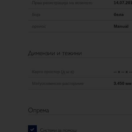
Прва регистрација на возилото
14.07.20
Боја
бела
пренос
Manual
Димензии и тежини
Карго простор (д ш в)
-- x -- x 
Меѓуосовинско растојание
3.450 мм
Опрема
Системи за помош