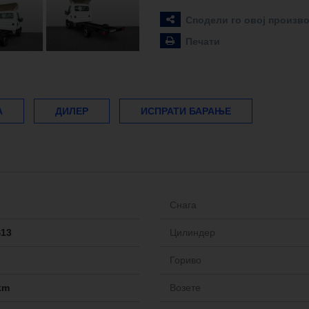
Сподели го овој произв
Печати
А
ДИЛЕР
ИСПРАТИ БАРАЊЕ
Снага
S13
Цилиндер
Гориво
km
Возете