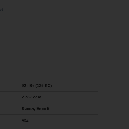
од
92 кВт (125 КС)
2.287 ccm
Дизел, Евро5
4x2