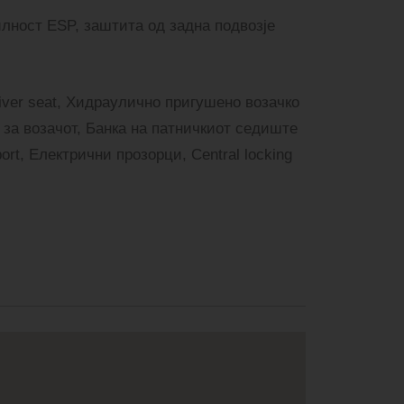
илност ESP, заштита од задна подвозје
iver seat, Хидраулично пригушено возачко
 за возачот, Банка на патничкиот седиште
port, Електрични прозорци, Central locking