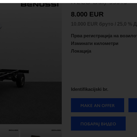
IVECO Daily 35S13
8.000 EUR
10.000 EUR бруто / 25,0 % 
Прва регистрација на возило
Изминати километри
Локација
Identifikacijski br.
MAKE AN OFFER
ПОБАРАЈ ВИДЕО