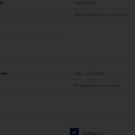
16
Cуспензија
Меѓуосовинско растојание
-- мм
max. axle loads
Резервоарот за гориво
Безбедност