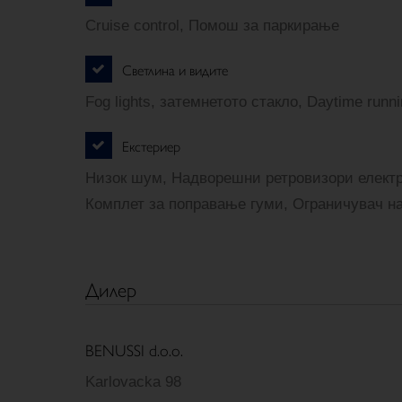
Cruise control, Помош за паркирање
Светлина и видите
Fog lights, затемнетото стакло, Daytime runnin
Екстериер
Низок шум, Надворешни ретровизори електр
Комплет за поправање гуми, Ограничувач н
Дилер
BENUSSI d.o.o.
Karlovacka 98