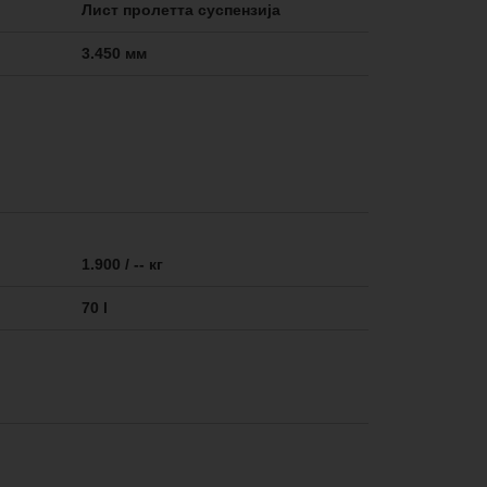
Лист пролетта суспензија
3.450 мм
1.900 / -- кг
70 l