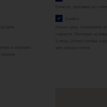
Електро. програма за стаб
Comfort
g lights
Клима уред, Comfortable dr
седиште, Потпирач за рака
2 лица, Driver's lumbar sup
ично и загреани,
with remote control
а брзина