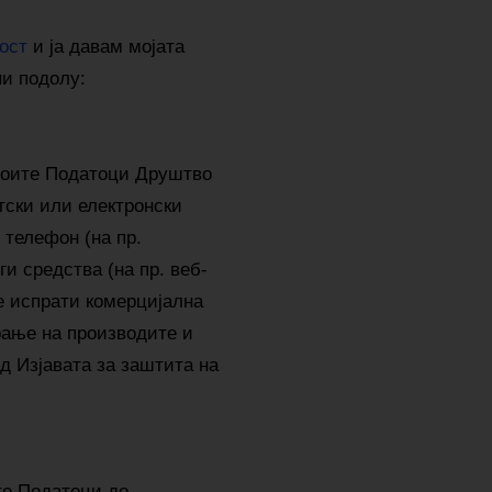
ост
и ја давам мојата
ни подолу:
оите Податоци Друштво
тски или електронски
 телефон (на пр.
и средства (на пр. веб-
е испрати комерцијална
рање на производите и
 од Изјавата за заштита на
е Податоци до