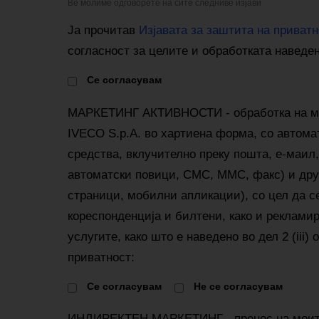
Ве молиме одговорете на сите следниве изјави
Ја прочитав
Изјавата за заштита на приватн
согласност за целите и обработката наведе
Cе согласувам
МАРКЕТИНГ АКТИВНОСТИ - обработка на м
IVECO S.p.A. во хартиена форма, со автома
средства, вклучително преку пошта, е-маил,
автоматски повици, СМС, ММС, факс) и друг
страници, мобилни апликации), со цел да с
кореспонденција и билтени, како и реклами
услугите, како што е наведено во дел 2 (iii)
приватност:
Cе согласувам
Не се согласувам
ИНДИРЕКТЕН МАРКЕТИНГ - пренос на моит