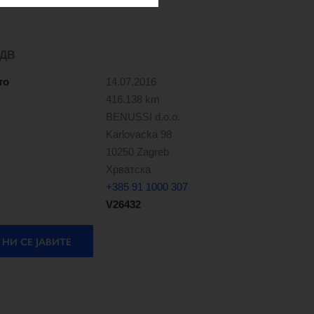
ДДВ
то
14.07.2016
416.138 km
BENUSSI d.o.o.
Karlovacka 98
10250 Zagreb
Хрватска
+385 91 1000 307
V26432
НИ СЕ ЈАВИТЕ