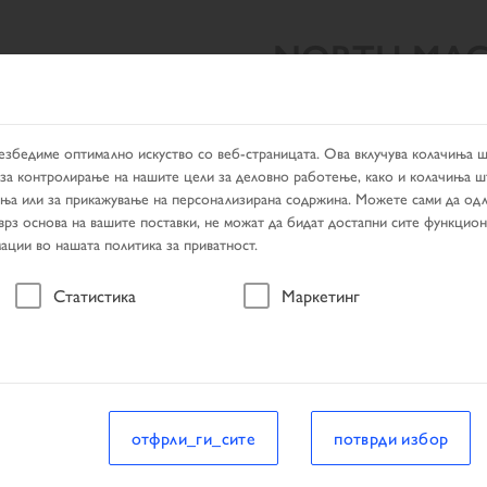
NORTH MAC
ЛТАТИ ОД ПРЕБАРУВАЊЕТО
PRODUCTS
ДИЛЕР ЛОКАТ
езбедиме оптимално искуство со веб-страницата. Ова вклучува колачиња 
за контролирање на нашите цели за деловно работење, како и колачиња ш
ања или за прикажување на персонализирана содржина. Можете сами да одл
 врз основа на вашите поставки, не можат да бидат достапни сите функцио
ации во нашата политика за приватност.
возило
Статистика
Маркетинг
возило
отфрли_ги_сите
потврди избор